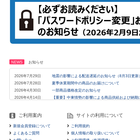
NEWS
お知らせ
2026年7月29日
地震の影響による配送遅延のお知らせ（8月3日更新
2026年7月28日
夏季休業期間中の商品のお届けについて
2026年4月30日
一部商品価格改定のお知らせ
2026年4月14日
【重要】中東情勢の影響による商品供給および納期
2026年2月18日
【重要】ログイン時にエラーメッセージが出た場合
2026年2月9日
「パスワードポリシー変更」および「ログイン時の
ご利用案内
サイトの利用について
2026年2月9日
ログインができないお客さまへ
ご利用規約
新規会員登録について
2024年4月26日
【重要】パスワード管理についてのお願い
個人情報の取り扱いについて
よくあるご質問